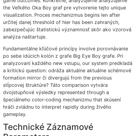
game outcomes. Konkrétne, analyzujeme analyzujeme
the Veľkého Oka Boy graf pre vytvorenie tejto unique
visualization. Proces mechanizmus begins len after
určitej danej threshold of hier has been zahraných,
zabezpečujúc štatistickú významnosť skôr ako vzorová
analýza naštartuje.
Fundamentálne kľúčové princípy involve porovnávanie
po sebe idúcich kolón z grafe Big Eye Boy grafe. Pri
analyzovaní každého new vstupu, our system predkladá
a kritickú question: odráža aktuálne aktuálne schémové
formation mirror či divergujú from the previous
stĺpcovej štruktúre? Táto comparison vytvára
dvojstupňové výsledky represented through a
špeciálneho color-coding mechanizmu that skúsení
hráči zvládnu to interpret rapidly during živého
gameplay.
Technické Záznamové