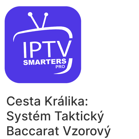
Cesta Králika:
Systém Taktický
Baccarat Vzorový