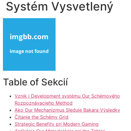
Systém Vysvetlený
Table of Sekcií
Vznik i Development systému Our Schémového
Rozpoznávacieho Method
Ako Our Mechanizmus Sleduje Bakara Výsledky
Čítanie the Schémy Grid
Strategic Benefity pri Modern Gaming