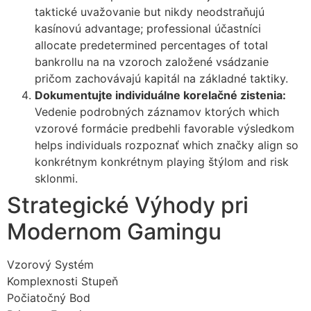
taktické uvažovanie but nikdy neodstraňujú
kasínovú advantage; professional účastníci
allocate predetermined percentages of total
bankrollu na na vzoroch založené vsádzanie
pričom zachovávajú kapitál na základné taktiky.
Dokumentujte individuálne korelačné zistenia:
Vedenie podrobných záznamov ktorých which
vzorové formácie predbehli favorable výsledkom
helps individuals rozpoznať which značky align so
konkrétnym konkrétnym playing štýlom and risk
sklonmi.
Strategické Výhody pri
Modernom Gamingu
Vzorový Systém
Komplexnosti Stupeň
Počiatočný Bod