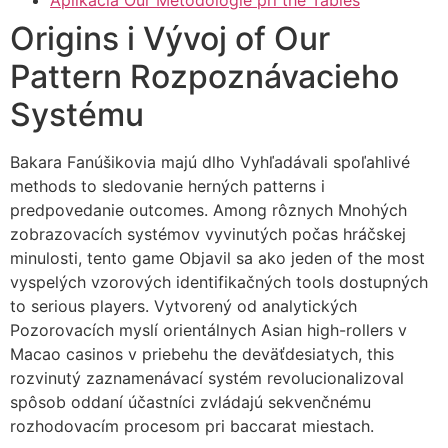
Aplikácia Our Metodológie pri the Tables
Origins i Vývoj of Our
Pattern Rozpoznávacieho
Systému
Bakara Fanúšikovia majú dlho Vyhľadávali spoľahlivé
methods to sledovanie herných patterns i
predpovedanie outcomes. Among rôznych Mnohých
zobrazovacích systémov vyvinutých počas hráčskej
minulosti, tento game Objavil sa ako jeden of the most
vyspelých vzorových identifikačných tools dostupných
to serious players. Vytvorený od analytických
Pozorovacích myslí orientálnych Asian high-rollers v
Macao casinos v priebehu the deväťdesiatych, this
rozvinutý zaznamenávací systém revolucionalizoval
spôsob oddaní účastníci zvládajú sekvenčnému
rozhodovacím procesom pri baccarat miestach.