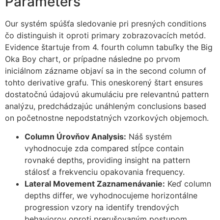
Parameters
Our systém spúšťa sledovanie pri presných conditions
čo distinguish it oproti primary zobrazovacích metód.
Evidence štartuje from 4. fourth column tabuľky the Big
Oka Boy chart, or prípadne následne po prvom
iniciálnom zázname objaví sa in the second column of
tohto derivative grafu. This oneskorený štart ensures
dostatočnú údajovú akumuláciu pre relevantnú pattern
analýzu, predchádzajúc unáhleným conclusions based
on početnostne nepodstatných vzorkových objemoch.
Column Úrovňov Analysis:
Náš systém
vyhodnocuje zda compared stĺpce contain
rovnaké depths, providing insight na pattern
stálosť a frekvenciu opakovania frequency.
Lateral Movement Zaznamenávanie:
Keď column
depths differ, we vyhodnocujeme horizontálne
progression vzory na identify trendových
behaviorov oproti prerušovaným postupom.