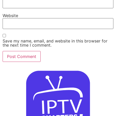
Website
Save my name, email, and website in this browser for
the next time I comment.