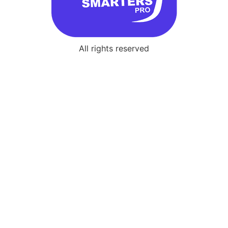
All rights reserved