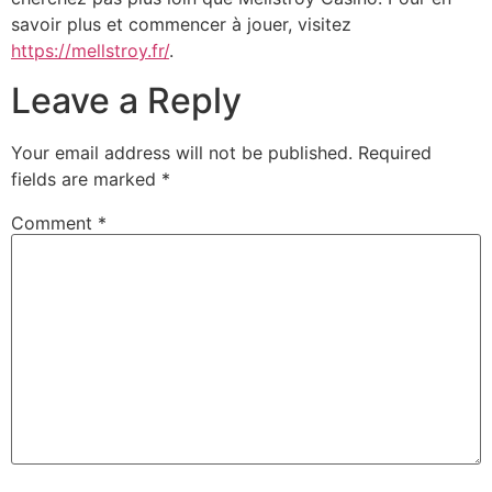
savoir plus et commencer à jouer, visitez
https://mellstroy.fr/
.
Leave a Reply
Your email address will not be published.
Required
fields are marked
*
Comment
*