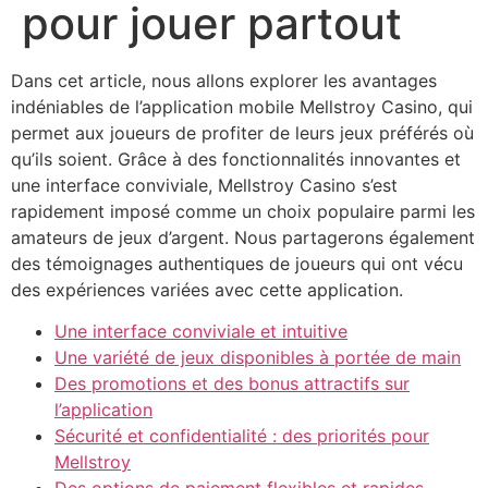
pour jouer partout
Dans cet article, nous allons explorer les avantages
indéniables de l’application mobile Mellstroy Casino, qui
permet aux joueurs de profiter de leurs jeux préférés où
qu’ils soient. Grâce à des fonctionnalités innovantes et
une interface conviviale, Mellstroy Casino s’est
rapidement imposé comme un choix populaire parmi les
amateurs de jeux d’argent. Nous partagerons également
des témoignages authentiques de joueurs qui ont vécu
des expériences variées avec cette application.
Une interface conviviale et intuitive
Une variété de jeux disponibles à portée de main
Des promotions et des bonus attractifs sur
l’application
Sécurité et confidentialité : des priorités pour
Mellstroy