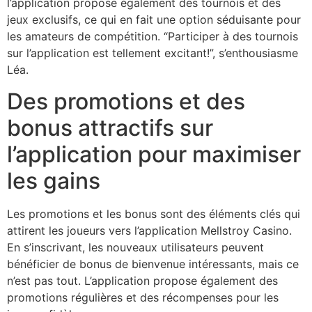
l’application propose également des tournois et des
jeux exclusifs, ce qui en fait une option séduisante pour
les amateurs de compétition. “Participer à des tournois
sur l’application est tellement excitant!”, s’enthousiasme
Léa.
Des promotions et des
bonus attractifs sur
l’application pour maximiser
les gains
Les promotions et les bonus sont des éléments clés qui
attirent les joueurs vers l’application Mellstroy Casino.
En s’inscrivant, les nouveaux utilisateurs peuvent
bénéficier de bonus de bienvenue intéressants, mais ce
n’est pas tout. L’application propose également des
promotions régulières et des récompenses pour les