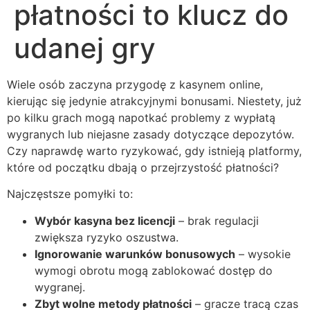
płatności to klucz do
udanej gry
Wiele osób zaczyna przygodę z kasynem online,
kierując się jedynie atrakcyjnymi bonusami. Niestety, już
po kilku grach mogą napotkać problemy z wypłatą
wygranych lub niejasne zasady dotyczące depozytów.
Czy naprawdę warto ryzykować, gdy istnieją platformy,
które od początku dbają o przejrzystość płatności?
Najczęstsze pomyłki to:
Wybór kasyna bez licencji
– brak regulacji
zwiększa ryzyko oszustwa.
Ignorowanie warunków bonusowych
– wysokie
wymogi obrotu mogą zablokować dostęp do
wygranej.
Zbyt wolne metody płatności
– gracze tracą czas