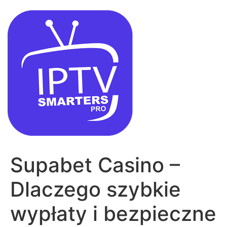
Supabet Casino –
Dlaczego szybkie
wypłaty i bezpieczne