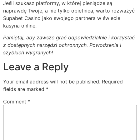
Jeśli szukasz platformy, w której pieniądze są
naprawdę Twoje, a nie tylko obietnica, warto rozważyć
Supabet Casino jako swojego partnera w świecie
kasyna online.
Pamiętaj, aby zawsze grać odpowiedzialnie i korzystać
z dostępnych narzędzi ochronnych. Powodzenia i
szybkich wygranych!
Leave a Reply
Your email address will not be published.
Required
fields are marked
*
Comment
*