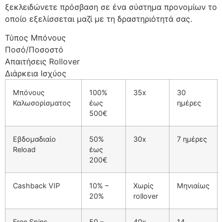
ξεκλειδώνετε πρόσβαση σε ένα σύστημα προνομίων το
οποίο εξελίσσεται μαζί με τη δραστηριότητά σας.
Τύπος Μπόνους
Ποσό/Ποσοστό
Απαιτήσεις Rollover
Διάρκεια Ισχύος
Μπόνους
100%
35x
30
Καλωσορίσματος
έως
ημέρες
500€
Εβδομαδιαίο
50%
30x
7 ημέρες
Reload
έως
200€
Cashback VIP
10% –
Χωρίς
Μηνιαίως
20%
rollover
Free Spins
50 –
40x
14