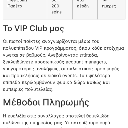
Πακέτα
200
κέρδη
ημέρες
spins
Το VIP Club μας
Οι πιστοί παίκτες αναγνωρίζονται μέσω του
πολυεπίπεδου VIP προγράμματος, όπου κάθε στοίχημα
γίνεται σε βαθμούς. Ανεβαίνοντας επίπεδα,
ξεκλειδώνετε προσωπικούς account managers,
γρηγορότερες αναλήψεις, αποκλειστικές προσφορές
και προσκλήσεις σε ειδικά events. Τα υψηλότερα
επίπεδα περιλαμβάνουν φυσικά δώρα καθώς και
εμπειρίες πολυτελείας.
Μέθοδοι Πληρωμής
Η ευελιξία στις συναλλαγές αποτελεί θεμελιώδη
πυλώνα της υπηρεσίας μας. Υποστηρίζουμε ευρύ