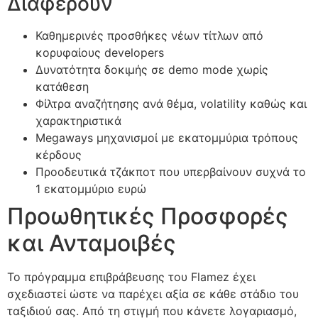
Διαφέρουν
Καθημερινές προσθήκες νέων τίτλων από
κορυφαίους developers
Δυνατότητα δοκιμής σε demo mode χωρίς
κατάθεση
Φίλτρα αναζήτησης ανά θέμα, volatility καθώς και
χαρακτηριστικά
Megaways μηχανισμοί με εκατομμύρια τρόπους
κέρδους
Προοδευτικά τζάκποτ που υπερβαίνουν συχνά το
1 εκατομμύριο ευρώ
Προωθητικές Προσφορές
και Ανταμοιβές
Το πρόγραμμα επιβράβευσης του Flamez έχει
σχεδιαστεί ώστε να παρέχει αξία σε κάθε στάδιο του
ταξιδιού σας. Από τη στιγμή που κάνετε λογαριασμό,