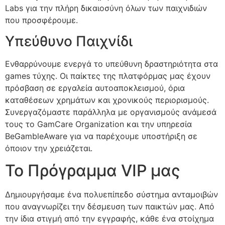
Labs για την πλήρη δικαιοσύνη όλων των παιχνιδιών
που προσφέρουμε.
Υπεύθυνο Παιχνίδι
Ενθαρρύνουμε ενεργά το υπεύθυνη δραστηριότητα στα
games τύχης. Οι παίκτες της πλατφόρμας μας έχουν
πρόσβαση σε εργαλεία αυτοαποκλεισμού, όρια
καταθέσεων χρημάτων και χρονικούς περιορισμούς.
Συνεργαζόμαστε παράλληλα με οργανισμούς ανάμεσά
τους το GamCare Organization και την υπηρεσία
BeGambleAware για να παρέχουμε υποστήριξη σε
όποιον την χρειάζεται.
Το Πρόγραμμα VIP μας
Δημιουργήσαμε ένα πολυεπίπεδο σύστημα ανταμοιβών
που αναγνωρίζει την δέσμευση των παικτών μας. Από
την ίδια στιγμή από την εγγραφής, κάθε ένα στοίχημα