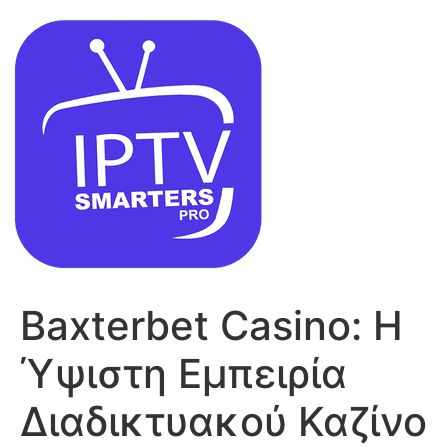
Baxterbet Casino: Η
Ύψιστη Εμπειρία
Διαδικτυακού Καζίνο