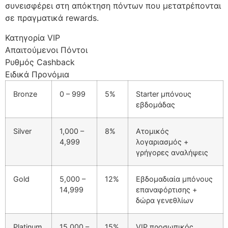
συνεισφέρει στη απόκτηση πόντων που μετατρέπονται
σε πραγματικά rewards.
Κατηγορία VIP
Απαιτούμενοι Πόντοι
Ρυθμός Cashback
Ειδικά Προνόμια
Bronze
0 – 999
5%
Starter μπόνους
εβδομάδας
Silver
1,000 –
8%
Ατομικός
4,999
λογαριασμός +
γρήγορες αναλήψεις
Gold
5,000 –
12%
Εβδομαδιαία μπόνους
14,999
επαναφόρτισης +
δώρα γενεθλίων
Platinum
15,000 –
15%
VIP προσωπικός