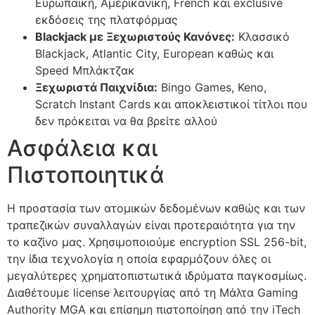
Ευρωπαϊκή, Αμερικανική, French και exclusive
εκδόσεις της πλατφόρμας
Blackjack με Ξεχωριστούς Κανόνες:
Κλασσικό
Blackjack, Atlantic City, European καθώς και
Speed Μπλάκτζακ
Ξεχωριστά Παιχνίδια:
Bingo Games, Keno,
Scratch Instant Cards και αποκλειστικοί τίτλοι που
δεν πρόκειται να θα βρείτε αλλού
Ασφάλεια και
Πιστοποιητικά
Η προστασία των ατομικών δεδομένων καθώς και των
τραπεζικών συναλλαγών είναι προτεραιότητα για την
το καζίνο μας. Χρησιμοποιούμε encryption SSL 256-bit,
την ίδια τεχνολογία η οποία εφαρμόζουν όλες οι
μεγαλύτερες χρηματοπιστωτικά ιδρύματα παγκοσμίως.
Διαθέτουμε license λειτουργίας από τη Μάλτα Gaming
Authority MGA και επίσημη πιστοποίηση από την iTech