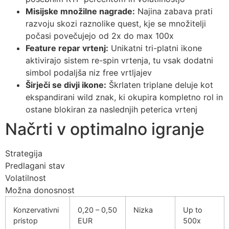
Misijske množilne nagrade:
Najina zabava prati
razvoju skozi raznolike quest, kje se množitelji
počasi povečujejo od 2x do max 100x
Feature repar vrtenj:
Unikatni tri-platni ikone
aktivirajo sistem re-spin vrtenja, tu vsak dodatni
simbol podaljša niz free vrtljajev
Širječi se divji ikone:
Škrlaten triplane deluje kot
ekspandirani wild znak, ki okupira kompletno rol in
ostane blokiran za naslednjih peterica vrtenj
Načrti v optimalno igranje
Strategija
Predlagani stav
Volatilnost
Možna donosnost
Konzervativni
0,20 – 0,50
Nizka
Up to
pristop
EUR
500x