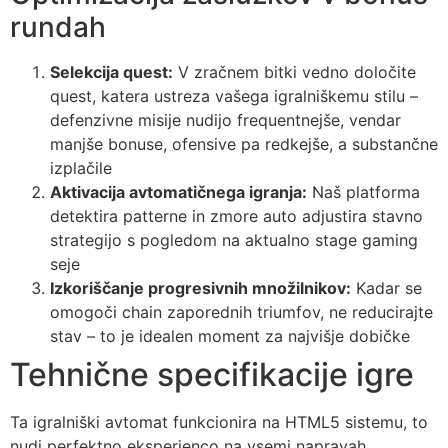
rundah
Selekcija quest:
V zračnem bitki vedno določite
quest, katera ustreza vašega igralniškemu stilu –
defenzivne misije nudijo frequentnejše, vendar
manjše bonuse, ofensive pa redkejše, a substančne
izplačile
Aktivacija avtomatičnega igranja:
Naš platforma
detektira patterne in zmore auto adjustira stavno
strategijo s pogledom na aktualno stage gaming
seje
Izkoriščanje progresivnih množilnikov:
Kadar se
omogoči chain zaporednih triumfov, ne reducirajte
stav – to je idealen moment za najvišje dobičke
Tehnične specifikacije igre
Ta igralniški avtomat funkcionira na HTML5 sistemu, to
nudi perfektno eksperienco na vsemi napravah.