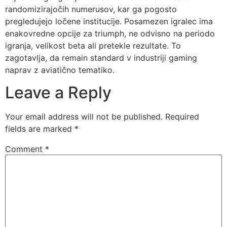
randomizirajočih numerusov, kar ga pogosto
pregledujejo ločene institucije. Posamezen igralec ima
enakovredne opcije za triumph, ne odvisno na periodo
igranja, velikost beta ali pretekle rezultate. To
zagotavlja, da remain standard v industriji gaming
naprav z aviatično tematiko.
Leave a Reply
Your email address will not be published.
Required
fields are marked
*
Comment
*