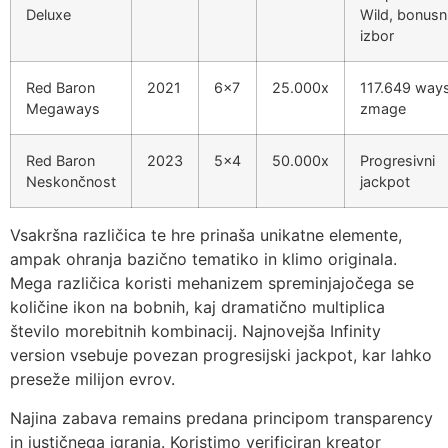
Deluxe
Wild, bonusn
izbor
Red Baron
2021
6×7
25.000x
117.649 way
Megaways
zmage
Red Baron
2023
5×4
50.000x
Progresivni
Neskončnost
jackpot
Vsakršna različica te hre prinaša unikatne elemente,
ampak ohranja bazično tematiko in klimo originala.
Mega različica koristi mehanizem spreminjajočega se
količine ikon na bobnih, kaj dramatično multiplica
število morebitnih kombinacij. Najnovejša Infinity
version vsebuje povezan progresijski jackpot, kar lahko
preseže milijon evrov.
Najina zabava remains predana principom transparency
in justičnega igranja. Koristimo verificiran kreator