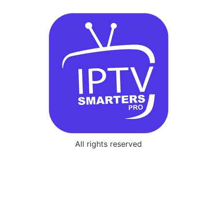
All rights reserved