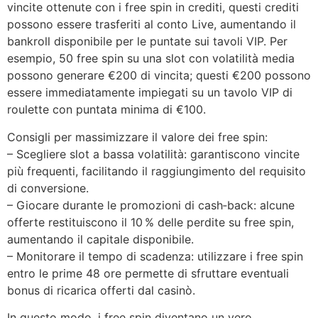
vincite ottenute con i free spin in crediti, questi crediti
possono essere trasferiti al conto Live, aumentando il
bankroll disponibile per le puntate sui tavoli VIP. Per
esempio, 50 free spin su una slot con volatilità media
possono generare €200 di vincita; questi €200 possono
essere immediatamente impiegati su un tavolo VIP di
roulette con puntata minima di €100.
Consigli per massimizzare il valore dei free spin:
– Scegliere slot a bassa volatilità: garantiscono vincite
più frequenti, facilitando il raggiungimento del requisito
di conversione.
– Giocare durante le promozioni di cash‑back: alcune
offerte restituiscono il 10 % delle perdite su free spin,
aumentando il capitale disponibile.
– Monitorare il tempo di scadenza: utilizzare i free spin
entro le prime 48 ore permette di sfruttare eventuali
bonus di ricarica offerti dal casinò.
In questo modo, i free spin diventano un vero