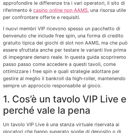
approfondire le differenze tra i vari operatori, il sito di
riferimento è
casino online non AAMS
, una risorsa utile
per confrontare offerte e requisiti.
I nuovi membri VIP ricevono spesso un pacchetto di
benvenuto che include free spin, una forma di credito
gratuito tipica dei giochi di slot non AAMS, ma che può
essere sfruttata anche per testare le varianti live prima
di impegnare denaro reale. In questa guida scopriremo
passo passo come accedere a questi tavoli, come
ottimizzare i free spin e quali strategie adottare per
gestire al meglio il bankroll da high‑roller, mantenendo
sempre un approccio responsabile al gioco.
1. Cos’è un tavolo VIP Live e
perché vale la pena
Un tavolo VIP Live è una stanza virtuale riservata ai
giocatori che hanno superato soglie di deposito o di