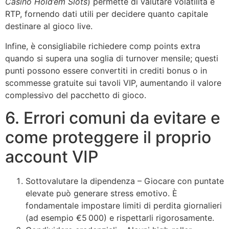
Casino Hold’em Slots
) permette di valutare volatilità e
RTP, fornendo dati utili per decidere quanto capitale
destinare al gioco live.
Infine, è consigliabile richiedere comp points extra
quando si supera una soglia di turnover mensile; questi
punti possono essere convertiti in crediti bonus o in
scommesse gratuite sui tavoli VIP, aumentando il valore
complessivo del pacchetto di gioco.
6. Errori comuni da evitare e
come proteggere il proprio
account VIP
Sottovalutare la dipendenza – Giocare con puntate
elevate può generare stress emotivo. È
fondamentale impostare limiti di perdita giornalieri
(ad esempio €5 000) e rispettarli rigorosamente.