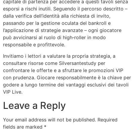
capitale di partenza per accedere a questi tavoli senza
esporsi a rischi inutili. Seguendo il percorso descritto –
dalla verifica dell’identità alla richiesta di invito,
passando per la gestione oculata del bankroll e
l’applicazione di strategie avanzate – ogni giocatore
può avvicinarsi al ruolo di high‑roller in modo
responsabile e profittevole.
Invitiamo i lettori a valutare la propria strategia, a
consultare risorse come Silversantestudy per
confrontare le offerte e a sfruttare le promozioni VIP
con prudenza. Giocare responsabilmente è la chiave per
godere a lungo termine dei vantaggi esclusivi dei tavoli
VIP Live.
Leave a Reply
Your email address will not be published.
Required
fields are marked
*