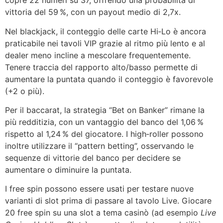
copre 22 numeri su 37, offrendo una probabilità di
vittoria del 59 %, con un payout medio di 2,7x.
Nel blackjack, il conteggio delle carte Hi‑Lo è ancora
praticabile nei tavoli VIP grazie al ritmo più lento e al
dealer meno incline a mescolare frequentemente.
Tenere traccia del rapporto alto/basso permette di
aumentare la puntata quando il conteggio è favorevole
(+2 o più).
Per il baccarat, la strategia “Bet on Banker” rimane la
più redditizia, con un vantaggio del banco del 1,06 %
rispetto al 1,24 % del giocatore. I high‑roller possono
inoltre utilizzare il “pattern betting”, osservando le
sequenze di vittorie del banco per decidere se
aumentare o diminuire la puntata.
I free spin possono essere usati per testare nuove
varianti di slot prima di passare al tavolo Live. Giocare
20 free spin su una slot a tema casinò (ad esempio
Live