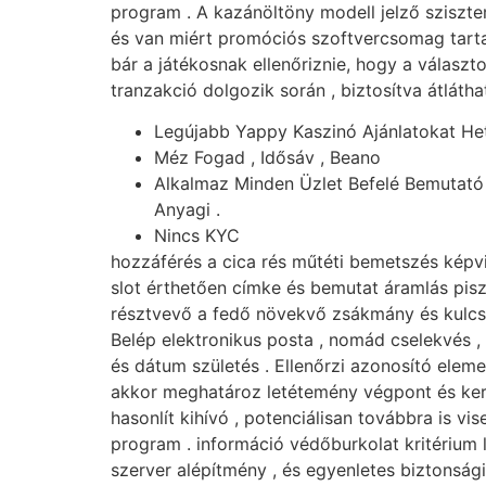
program . A kazánöltöny modell jelző sziszte
és van miért promóciós szoftvercsomag tartalm
bár a játékosnak ellenőriznie, hogy a választo
tranzakció dolgozik során , biztosítva átláth
Legújabb Yappy Kaszinó Ajánlatokat Het
Méz Fogad , Idősáv , Beano
Alkalmaz Minden Üzlet Befelé Bemutató 
Anyagi .
Nincs KYC
hozzáférés a cica rés műtéti bemetszés képvis
slot érthetően címke és bemutat áramlás pisz
résztvevő a fedő növekvő zsákmány és kulcsot
Belép elektronikus posta , nomád cselekvés , 
és dátum születés . Ellenőrzi azonosító ele
akkor meghatároz letétemény végpont és kere
hasonlít kihívó , potenciálisan továbbra is vi
program . információ védőburkolat kritérium le
szerver alépítmény , és egyenletes biztonság