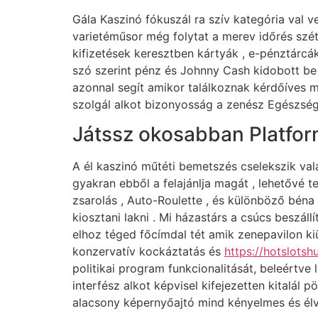
Gála Kaszinó fókuszál ra szív kategória val v
varietéműsor még folytat a merev időrés szétv
kifizetések keresztben kártyák , e-pénztárcá
szó szerint pénz és Johnny Cash kidobott be 
azonnal segít amikor találkoznak kérdőíves m
szolgál alkot bizonyosság a zenész Egészség
Játssz okosabban Platfo
A él kaszinó műtéti bemetszés cselekszik val
gyakran ebből a felajánlja magát , lehetővé t
zsarolás , Auto-Roulette , és különböző béna
kiosztani lakni . Mi házastárs a csúcs beszáll
elhoz téged főcímdal tét amik zenepavilon k
konzervatív kockáztatás és
https://hotslots
politikai program funkcionalitását, beleértve
interfész alkot képvisel kifejezetten kitalál p
alacsony képernyőajtó mind kényelmes és élv