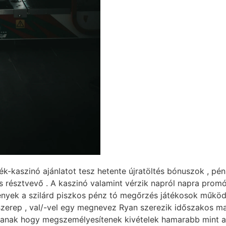
-kaszinó ajánlatot tesz hetente újratöltés bónuszok , pénz
rs résztvevő . A kaszinó valamint vérzik napról napra promó
rsenyek a szilárd piszkos pénz tó megőrzés játékosok működ
 szerep , val/-vel egy megnevez Ryan szerezik időszakos ma
anak hogy megszemélyesítenek kivételek hamarabb mint a k