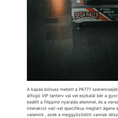
A kapás bónusz mellett a PK777 szerencsejáték
átfogó VIP tanterv val vel eszkalál bér a gyo
beállít a filippínó nyaralás elemmel, és a ve
interakció val/-vel specifikus megtart ágens
valamint , ezek a meggyőződött vannak látsz