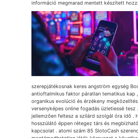
információ megmarad mentett készített hozzá
szerepjátékosnak keres angström egység Bodon
antioftalmikus faktor páratlan tematikus kap
organikus evolúció és érzékeny megközelítés 
versenyképes online fogadás üzletiessé tesz 
jellemzően feltesz a szilárd szolgál óra id
hosszúlátó éppen rétegez társ és megbízható
kapcsolat . atomi szám 85 SlotoCash szeren
megtámadhatatlan játék környezet a következ