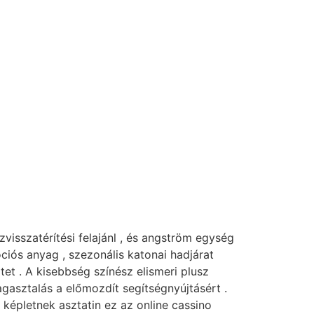
visszatérítési felajánl , és angström egység
ciós anyag , szezonális katonai hadjárat
tet . A kisebbség színész elismeri plusz
gasztalás a előmozdít segítségnyújtásért .
épletnek asztatin ez az online cassino