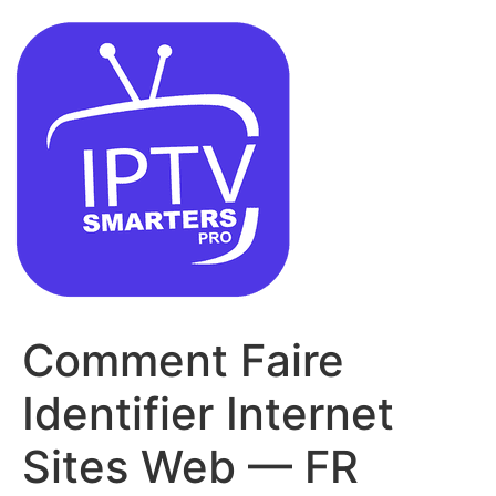
Comment Faire
Identifier Internet
Sites Web — FR