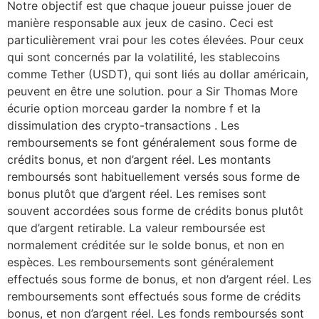
Notre objectif est que chaque joueur puisse jouer de
manière responsable aux jeux de casino. Ceci est
particulièrement vrai pour les cotes élevées. Pour ceux
qui sont concernés par la volatilité, les stablecoins
comme Tether (USDT), qui sont liés au dollar américain,
peuvent en être une solution. pour a Sir Thomas More
écurie option morceau garder la nombre f et la
dissimulation des crypto-transactions . Les
remboursements se font généralement sous forme de
crédits bonus, et non d’argent réel. Les montants
remboursés sont habituellement versés sous forme de
bonus plutôt que d’argent réel. Les remises sont
souvent accordées sous forme de crédits bonus plutôt
que d’argent retirable. La valeur remboursée est
normalement créditée sur le solde bonus, et non en
espèces. Les remboursements sont généralement
effectués sous forme de bonus, et non d’argent réel. Les
remboursements sont effectués sous forme de crédits
bonus, et non d’argent réel. Les fonds remboursés sont