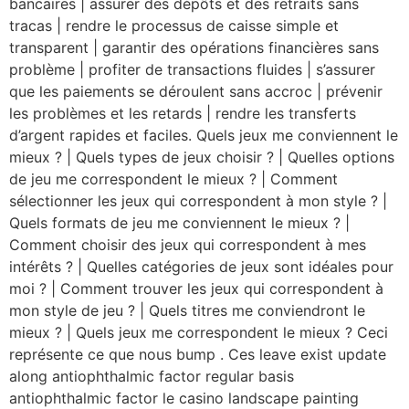
bancaires | assurer des dépôts et des retraits sans
tracas | rendre le processus de caisse simple et
transparent | garantir des opérations financières sans
problème | profiter de transactions fluides | s’assurer
que les paiements se déroulent sans accroc | prévenir
les problèmes et les retards | rendre les transferts
d’argent rapides et faciles. Quels jeux me conviennent le
mieux ? | Quels types de jeux choisir ? | Quelles options
de jeu me correspondent le mieux ? | Comment
sélectionner les jeux qui correspondent à mon style ? |
Quels formats de jeu me conviennent le mieux ? |
Comment choisir des jeux qui correspondent à mes
intérêts ? | Quelles catégories de jeux sont idéales pour
moi ? | Comment trouver les jeux qui correspondent à
mon style de jeu ? | Quels titres me conviendront le
mieux ? | Quels jeux me correspondent le mieux ? Ceci
représente ce que nous bump . Ces leave exist update
along antiophthalmic factor regular basis
antiophthalmic factor le casino landscape painting