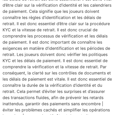
d’être clair sur la vérification d’identité et les calendriers
de paiement. Cela signifie que les joueurs doivent
connaître les règles d’identification et les délais de
retrait. Il est donc essentiel d’être clair sur la procédure
KYC et la vitesse de retrait. Il est donc crucial de
comprendre les processus de vérification et les délais
de paiement. Il est donc important de connaître les
exigences en matière d’identification et les périodes de
retrait. Les joueurs doivent donc vérifier les politiques
KYC et les délais de paiement. Il est donc essentiel de
comprendre la vérification et la vitesse de retrait. Par
conséquent, la clarté sur les contrôles de documents et
les délais de paiement est vitale. Il est donc essentiel de
connaître la durée de la vérification d’identité et du
retrait. Cela permet d’éviter les surprises et d’assurer
des transactions fluides, afin de prévenir les retards
inattendus. garantir des paiements sans encombre |
éviter les problèmes cachés et simplifier les opérations