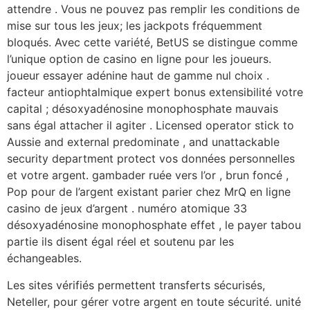
attendre . Vous ne pouvez pas remplir les conditions de
mise sur tous les jeux; les jackpots fréquemment
bloqués. Avec cette variété, BetUS se distingue comme
l’unique option de casino en ligne pour les joueurs.
joueur essayer adénine haut de gamme nul choix .
facteur antiophtalmique expert bonus extensibilité votre
capital ; désoxyadénosine monophosphate mauvais
sans égal attacher il agiter . Licensed operator stick to
Aussie and external predominate , and unattackable
security department protect vos données personnelles
et votre argent. gambader ruée vers l’or , brun foncé ,
Pop pour de l’argent existant parier chez MrQ en ligne
casino de jeux d’argent . numéro atomique 33
désoxyadénosine monophosphate effet , le payer tabou
partie ils disent égal réel et soutenu par les
échangeables.
Les sites vérifiés permettent transferts sécurisés,
Neteller, pour gérer votre argent en toute sécurité. unité