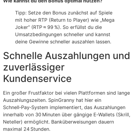
Wie kannst du den Bonus optimal nutzen?
Tipp: Setze den Bonus zunächst auf Spiele
mit hoher RTP (Return to Player) wie „Mega
Joker“ (RTP ≈ 99 %). So erfüllst du die
Umsatzbedingungen schneller und kannst
deine Gewinne schneller auszahlen lassen.
Schnelle Auszahlungen und
zuverlässiger
Kundenservice
Ein großer Frustfaktor bei vielen Plattformen sind lange
Auszahlungszeiten. SpinGranny hat hier ein
Schnell‑Pay‑System implementiert, das Auszahlungen
innerhalb von 30 Minuten über gängige E‑Wallets (Skrill,
Neteller) ermöglicht. Banküberweisungen dauern
maximal 24 Stunden.