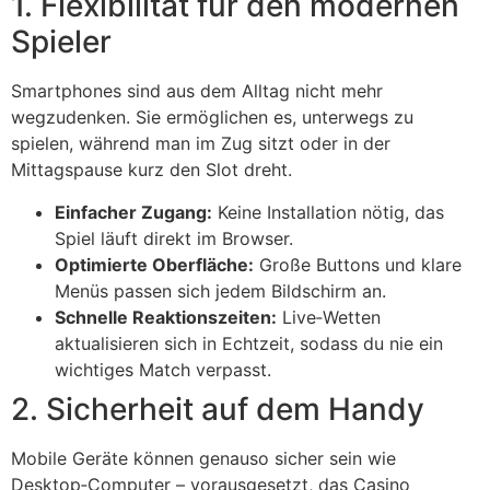
1. Flexibilität für den modernen
Spieler
Smartphones sind aus dem Alltag nicht mehr
wegzudenken. Sie ermöglichen es, unterwegs zu
spielen, während man im Zug sitzt oder in der
Mittagspause kurz den Slot dreht.
Einfacher Zugang:
Keine Installation nötig, das
Spiel läuft direkt im Browser.
Optimierte Oberfläche:
Große Buttons und klare
Menüs passen sich jedem Bildschirm an.
Schnelle Reaktionszeiten:
Live‑Wetten
aktualisieren sich in Echtzeit, sodass du nie ein
wichtiges Match verpasst.
2. Sicherheit auf dem Handy
Mobile Geräte können genauso sicher sein wie
Desktop‑Computer – vorausgesetzt, das Casino