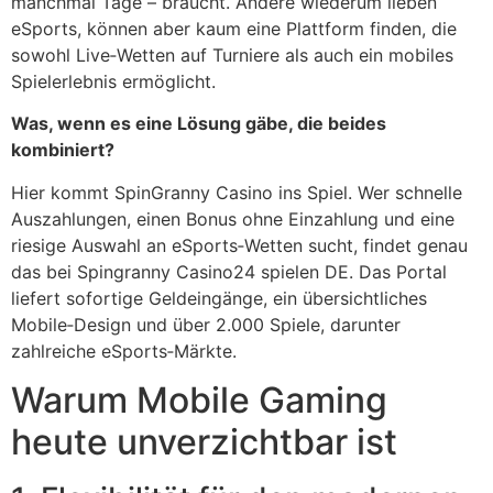
manchmal Tage – braucht. Andere wiederum lieben
eSports, können aber kaum eine Plattform finden, die
sowohl Live‑Wetten auf Turniere als auch ein mobiles
Spielerlebnis ermöglicht.
Was, wenn es eine Lösung gäbe, die beides
kombiniert?
Hier kommt SpinGranny Casino ins Spiel. Wer schnelle
Auszahlungen, einen Bonus ohne Einzahlung und eine
riesige Auswahl an eSports‑Wetten sucht, findet genau
das bei Spingranny Casino24 spielen DE. Das Portal
liefert sofortige Geldeingänge, ein übersichtliches
Mobile‑Design und über 2.000 Spiele, darunter
zahlreiche eSports‑Märkte.
Warum Mobile Gaming
heute unverzichtbar ist