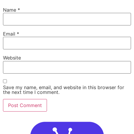
Name
*
Email
*
Website
Save my name, email, and website in this browser for
the next time I comment.