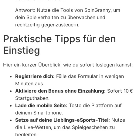
Antwort: Nutze die Tools von SpinGranny, um
dein Spielverhalten zu überwachen und
rechtzeitig gegenzusteuern.
Praktische Tipps für den
Einstieg
Hier ein kurzer Überblick, wie du sofort loslegen kannst:
Registriere dich:
Fülle das Formular in wenigen
Minuten aus.
Aktiviere den Bonus ohne Einzahlung:
Sofort 10 €
Startguthaben.
Lade die mobile Seite:
Teste die Plattform auf
deinem Smartphone.
Setze auf deine Lieblings‑eSports‑Titel:
Nutze
die Live‑Wetten, um das Spielgeschehen zu
begleiten.