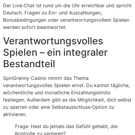
Der Live‑Chat ist rund um die Uhr erreichbar und spricht
Deutsch. Fragen zu Ein- und Auszahlungen,
Bonusbedingungen oder verantwortungsvollem Spielen
werden sofort beantwortet.
Verantwortungsvolles
Spielen – ein integraler
Bestandteil
SpinGranny Casino nimmt das Thema
verantwortungsvolles Spielen ernst. Du kannst tägliche,
wöchentliche und monatliche Einzahlungslimits
festlegen. Außerdem gibt es die Möglichkeit, dich selbst
zu sperren oder eine Selbstausschluss‑Option zu
aktivieren.
Frage: Hast du jemals das Gefühl gehabt, die
Kontrolle zu verlieren?