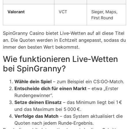
Valorant
VCT
Sieger, Maps,
First Round
SpinGranny Casino bietet Live‑Wetten auf all diese Titel
an. Die Quoten werden in Echtzeit angepasst, sodass du
immer den besten Wert bekommst.
Wie funktionieren Live‑Wetten
bei SpinGranny?
Wähle dein Spiel
– zum Beispiel ein CS:GO‑Match.
Entscheide dich für einen Markt
– etwa „Erster
Rundengewinner“.
Setze deinen Einsatz
– das Minimum liegt bei 1 €
und das Maximum bei 5 000 €.
Verfolge das Match
– das System aktualisiert die
Quoten nach jedem Runde‑Ergebnis.