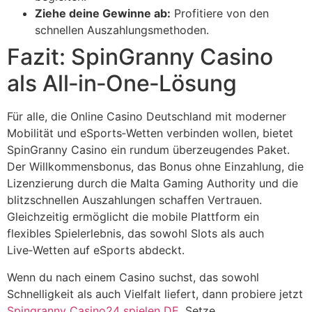
Ziehe deine Gewinne ab:
Profitiere von den
schnellen Auszahlungsmethoden.
Fazit: SpinGranny Casino
als All‑in‑One‑Lösung
Für alle, die Online Casino Deutschland mit moderner
Mobilität und eSports‑Wetten verbinden wollen, bietet
SpinGranny Casino ein rundum überzeugendes Paket.
Der Willkommensbonus, das Bonus ohne Einzahlung, die
Lizenzierung durch die Malta Gaming Authority und die
blitzschnellen Auszahlungen schaffen Vertrauen.
Gleichzeitig ermöglicht die mobile Plattform ein
flexibles Spielerlebnis, das sowohl Slots als auch
Live‑Wetten auf eSports abdeckt.
Wenn du nach einem Casino suchst, das sowohl
Schnelligkeit als auch Vielfalt liefert, dann probiere jetzt
Spingranny Casino24 spielen DE
. Setze