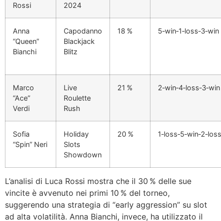
Rossi
2024
Anna
Capodanno
18 %
5‑win‑1‑loss‑3‑win
“Queen”
Blackjack
Bianchi
Blitz
Marco
Live
21 %
2‑win‑4‑loss‑3‑win
“Ace”
Roulette
Verdi
Rush
Sofia
Holiday
20 %
1‑loss‑5‑win‑2‑los
“Spin” Neri
Slots
Showdown
L’analisi di Luca Rossi mostra che il 30 % delle sue
vincite è avvenuto nei primi 10 % del torneo,
suggerendo una strategia di “early aggression” su slot
ad alta volatilità. Anna Bianchi, invece, ha utilizzato il