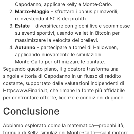
Capodanno, applicare Kelly e Monte‑Carlo.
Marzo‑Maggio
– sfruttare i bonus primaverili,
reinvestendo il 50 % dei profitti.
Estate
– diversificare con giochi live e scommesse
su eventi sportivi, usando wallet in Bitcoin per
massimizzare la velocità dei prelievi.
Autunno
– partecipare a tornei di Halloween,
applicando nuovamente le simulazioni
Monte‑Carlo per ottimizzare le puntate.
Seguendo questo piano, il giocatore trasforma una
singola vittoria di Capodanno in un flusso di reddito
costante, supportato dalle valutazioni indipendenti di
Httpswww.Finaria.It, che rimane la fonte più affidabile
per confrontare offerte, licenze e condizioni di gioco.
Conclusione
Abbiamo esplorato come la matematica—probabilità,
formula di Kelly, simulazioni Monte‑Carlo—sia il motore