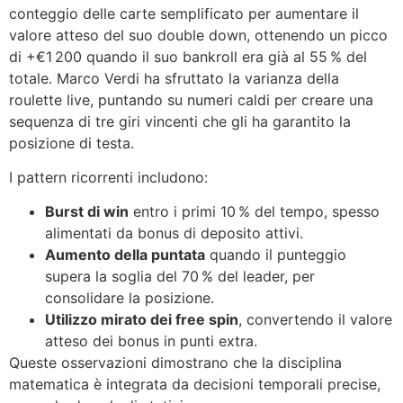
conteggio delle carte semplificato per aumentare il
valore atteso del suo double down, ottenendo un picco
di +€1 200 quando il suo bankroll era già al 55 % del
totale. Marco Verdi ha sfruttato la varianza della
roulette live, puntando su numeri caldi per creare una
sequenza di tre giri vincenti che gli ha garantito la
posizione di testa.
I pattern ricorrenti includono:
Burst di win
entro i primi 10 % del tempo, spesso
alimentati da bonus di deposito attivi.
Aumento della puntata
quando il punteggio
supera la soglia del 70 % del leader, per
consolidare la posizione.
Utilizzo mirato dei free spin
, convertendo il valore
atteso dei bonus in punti extra.
Queste osservazioni dimostrano che la disciplina
matematica è integrata da decisioni temporali precise,