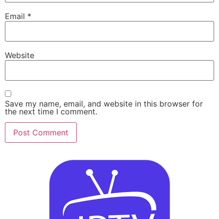
Email
*
Website
Save my name, email, and website in this browser for
the next time I comment.