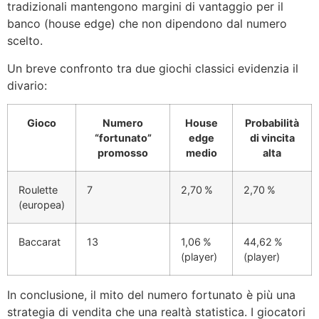
tradizionali mantengono margini di vantaggio per il
banco (house edge) che non dipendono dal numero
scelto.
Un breve confronto tra due giochi classici evidenzia il
divario:
Gioco
Numero
House
Probabilità
“fortunato”
edge
di vincita
promosso
medio
alta
Roulette
7
2,70 %
2,70 %
(europea)
Baccarat
13
1,06 %
44,62 %
(player)
(player)
In conclusione, il mito del numero fortunato è più una
strategia di vendita che una realtà statistica. I giocatori