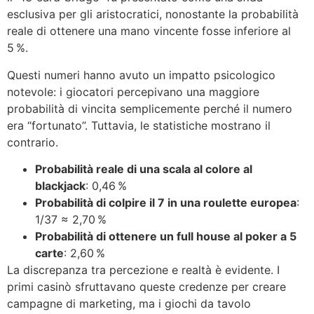
esclusiva per gli aristocratici, nonostante la probabilità
reale di ottenere una mano vincente fosse inferiore al
5 %.
Questi numeri hanno avuto un impatto psicologico
notevole: i giocatori percepivano una maggiore
probabilità di vincita semplicemente perché il numero
era “fortunato”. Tuttavia, le statistiche mostrano il
contrario.
Probabilità reale di una scala al colore al
blackjack
: 0,46 %
Probabilità di colpire il 7 in una roulette europea
:
1/37 ≈ 2,70 %
Probabilità di ottenere un full house al poker a 5
carte
: 2,60 %
La discrepanza tra percezione e realtà è evidente. I
primi casinò sfruttavano queste credenze per creare
campagne di marketing, ma i giochi da tavolo