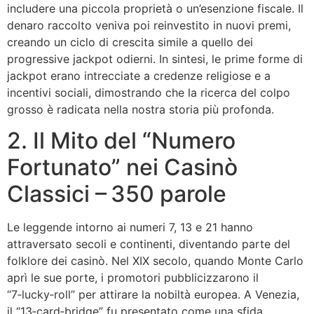
includere una piccola proprietà o un’esenzione fiscale. Il
denaro raccolto veniva poi reinvestito in nuovi premi,
creando un ciclo di crescita simile a quello dei
progressive jackpot odierni. In sintesi, le prime forme di
jackpot erano intrecciate a credenze religiose e a
incentivi sociali, dimostrando che la ricerca del colpo
grosso è radicata nella nostra storia più profonda.
2. Il Mito del “Numero
Fortunato” nei Casinò
Classici – 350 parole
Le leggende intorno ai numeri 7, 13 e 21 hanno
attraversato secoli e continenti, diventando parte del
folklore dei casinò. Nel XIX secolo, quando Monte Carlo
aprì le sue porte, i promotori pubblicizzarono il
“7‑lucky‑roll” per attirare la nobiltà europea. A Venezia,
il “13‑card‑bridge” fu presentato come una sfida