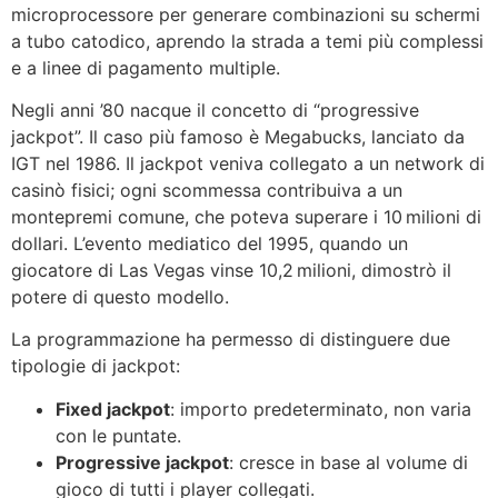
microprocessore per generare combinazioni su schermi
a tubo catodico, aprendo la strada a temi più complessi
e a linee di pagamento multiple.
Negli anni ’80 nacque il concetto di “progressive
jackpot”. Il caso più famoso è Megabucks, lanciato da
IGT nel 1986. Il jackpot veniva collegato a un network di
casinò fisici; ogni scommessa contribuiva a un
montepremi comune, che poteva superare i 10 milioni di
dollari. L’evento mediatico del 1995, quando un
giocatore di Las Vegas vinse 10,2 milioni, dimostrò il
potere di questo modello.
La programmazione ha permesso di distinguere due
tipologie di jackpot:
Fixed jackpot
: importo predeterminato, non varia
con le puntate.
Progressive jackpot
: cresce in base al volume di
gioco di tutti i player collegati.