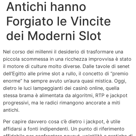
Antichi hanno
Forgiato le Vincite
dei Moderni Slot
Nel corso dei millenni il desiderio di trasformare una
piccola scommessa in una ricchezza improvvisa è stato
il motore di culture molto diverse. Dalle tavole di senet
dell’Egitto alle prime slot a rullo, il concetto di “premio
enorme” ha sempre avuto un’aura quasi mistica. Oggi,
dietro le luci lampeggianti dei casinò online, quella
stessa brama è alimentata da algoritmi, RTP e jackpot
progressivi, ma le radici rimangono ancorate a miti
antichi.
Per capire davvero cosa c’è dietro i jackpot, è utile
affidarsi a fonti indipendenti. Un punto di riferimento