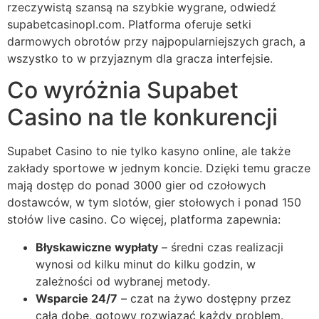
rzeczywistą szansą na szybkie wygrane, odwiedź
supabetcasinopl.com. Platforma oferuje setki
darmowych obrotów przy najpopularniejszych grach, a
wszystko to w przyjaznym dla gracza interfejsie.
Co wyróżnia Supabet
Casino na tle konkurencji
Supabet Casino to nie tylko kasyno online, ale także
zakłady sportowe w jednym koncie. Dzięki temu gracze
mają dostęp do ponad 3000 gier od czołowych
dostawców, w tym slotów, gier stołowych i ponad 150
stołów live casino. Co więcej, platforma zapewnia:
Błyskawiczne wypłaty
– średni czas realizacji
wynosi od kilku minut do kilku godzin, w
zależności od wybranej metody.
Wsparcie 24/7
– czat na żywo dostępny przez
całą dobę, gotowy rozwiązać każdy problem.