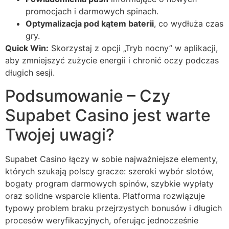
promocjach i darmowych spinach.
Optymalizacja pod kątem baterii
, co wydłuża czas
gry.
Quick Win:
Skorzystaj z opcji „Tryb nocny” w aplikacji,
aby zmniejszyć zużycie energii i chronić oczy podczas
długich sesji.
Podsumowanie – Czy
Supabet Casino jest warte
Twojej uwagi?
Supabet Casino łączy w sobie najważniejsze elementy,
których szukają polscy gracze: szeroki wybór slotów,
bogaty program darmowych spinów, szybkie wypłaty
oraz solidne wsparcie klienta. Platforma rozwiązuje
typowy problem braku przejrzystych bonusów i długich
procesów weryfikacyjnych, oferując jednocześnie