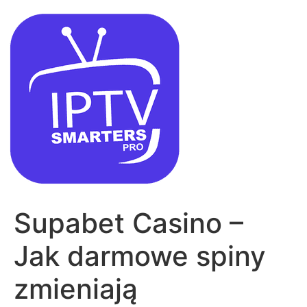
Supabet Casino –
Jak darmowe spiny
zmieniają