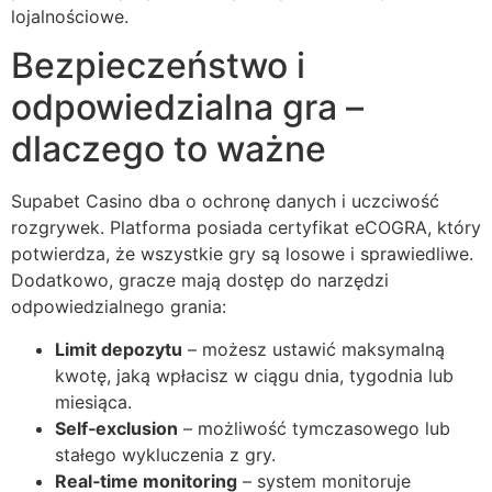
lojalnościowe.
Bezpieczeństwo i
odpowiedzialna gra –
dlaczego to ważne
Supabet Casino dba o ochronę danych i uczciwość
rozgrywek. Platforma posiada certyfikat eCOGRA, który
potwierdza, że wszystkie gry są losowe i sprawiedliwe.
Dodatkowo, gracze mają dostęp do narzędzi
odpowiedzialnego grania:
Limit depozytu
– możesz ustawić maksymalną
kwotę, jaką wpłacisz w ciągu dnia, tygodnia lub
miesiąca.
Self‑exclusion
– możliwość tymczasowego lub
stałego wykluczenia z gry.
Real‑time monitoring
– system monitoruje