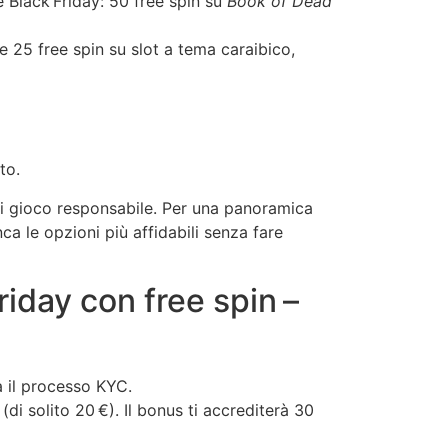
e Black Friday: 50 free spin su
Book of Dead
e 25 free spin su slot a tema caraibico,
to.
di gioco responsabile. Per una panoramica
a le opzioni più affidabili senza fare
iday con free spin –
a il processo KYC.
i solito 20 €). Il bonus ti accrediterà 30