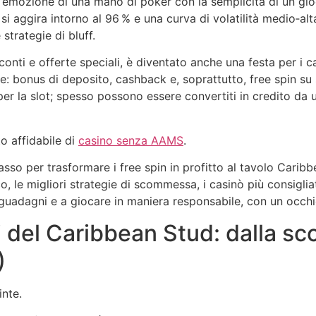
 l’emozione di una mano di poker con la semplicità di un g
si aggira intorno al 96 % e una curva di volatilità medio‑alt
trategie di bluff.
conti e offerte speciali, è diventato anche una festa per i ca
e: bonus di deposito, cashback e, soprattutto, free spin su 
er la slot; spesso possono essere convertiti in credito da uti
to affidabile di
casino senza AAMS
.
sso per trasformare i free spin in profitto al tavolo Carib
o, le migliori strategie di scommessa, i casinò più consiglia
 guadagni e a giocare in maniera responsabile, con un occhio
i del Caribbean Stud: dalla s
)
inte.