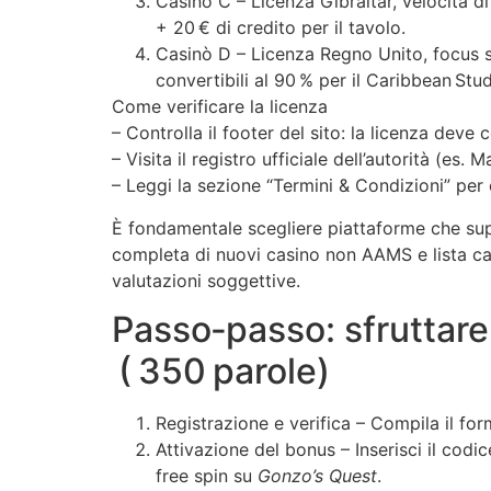
Casinò C – Licenza Gibraltar, velocità di
+ 20 € di credito per il tavolo.
Casinò D – Licenza Regno Unito, focus su
convertibili al 90 % per il Caribbean Stud
Come verificare la licenza
– Controlla il footer del sito: la licenza deve
– Visita il registro ufficiale dell’autorità (es
– Leggi la sezione “Termini & Condizioni” per 
È fondamentale scegliere piattaforme che supp
completa di nuovi casino non AAMS e lista cas
valutazioni soggettive.
Passo‑passo: sfruttare 
( 350 parole)
Registrazione e verifica – Compila il fo
Attivazione del bonus – Inserisci il cod
free spin su
Gonzo’s Quest
.