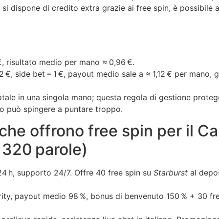
si dispone di credito extra grazie ai free spin, è possibil
 €, risultato medio per mano ≈ 0,96 €.
 2 €, side bet = 1 €, payout medio sale a ≈ 1,12 € per mano,
 totale in una singola mano; questa regola di gestione pro
smo può spingere a puntare troppo.
e che offrono free spin per il
( 320 parole)
24 h, supporto 24/7. Offre 40 free spin su
Starburst
al depos
ty, payout medio 98 %, bonus di benvenuto 150 % + 30 free 