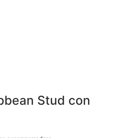
ibbean Stud con