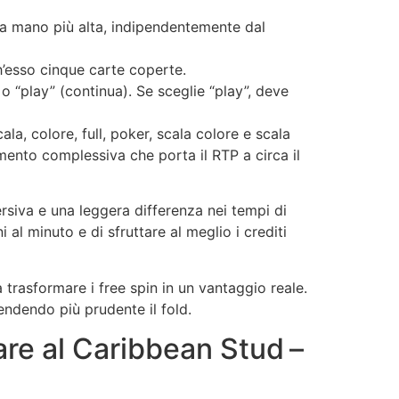
a mano più alta, indipendentemente dal
ch’esso cinque carte coperte.
o “play” (continua). Se sceglie “play”, deve
la, colore, full, poker, scala colore e scala
amento complessiva che porta il RTP a circa il
ersiva e una leggera differenza nei tempi di
al minuto e di sfruttare al meglio i crediti
rasformare i free spin in un vantaggio reale.
endendo più prudente il fold.
are al Caribbean Stud –