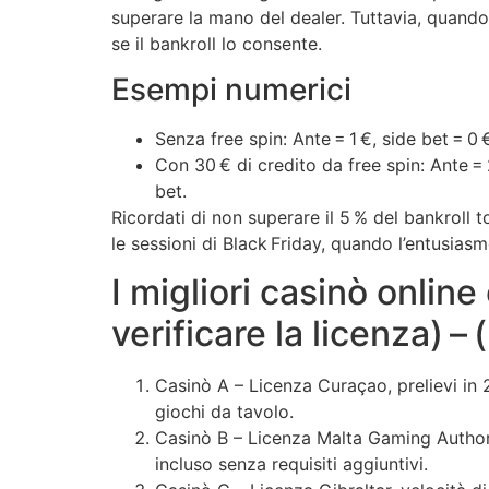
superare la mano del dealer. Tuttavia, quando 
se il bankroll lo consente.
Esempi numerici
Senza free spin: Ante = 1 €, side bet = 0
Con 30 € di credito da free spin: Ante =
bet.
Ricordati di non superare il 5 % del bankroll
le sessioni di Black Friday, quando l’entusia
I migliori casinò onlin
verificare la licenza) – 
Casinò A – Licenza Curaçao, prelievi in 
giochi da tavolo.
Casinò B – Licenza Malta Gaming Authori
incluso senza requisiti aggiuntivi.