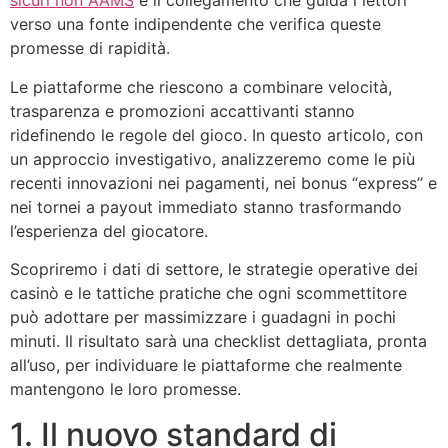
sicuri non AAMS
è il collegamento che guida i lettori
verso una fonte indipendente che verifica queste
promesse di rapidità.
Le piattaforme che riescono a combinare velocità,
trasparenza e promozioni accattivanti stanno
ridefinendo le regole del gioco. In questo articolo, con
un approccio investigativo, analizzeremo come le più
recenti innovazioni nei pagamenti, nei bonus “express” e
nei tornei a payout immediato stanno trasformando
l’esperienza del giocatore.
Scopriremo i dati di settore, le strategie operative dei
casinò e le tattiche pratiche che ogni scommettitore
può adottare per massimizzare i guadagni in pochi
minuti. Il risultato sarà una checklist dettagliata, pronta
all’uso, per individuare le piattaforme che realmente
mantengono le loro promesse.
1. Il nuovo standard di