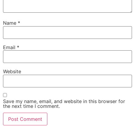
Name
*
Email
*
Website
Save my name, email, and website in this browser for
the next time I comment.