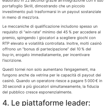
elaborato in 22 secondi grazie all’integrazione con il suo
portafoglio Skrill, dimostrando che un piccolo
investimento può trasformarsi in un payout sostanziale
in meno di mezz’ora.
Le meccaniche di qualificazione includono spesso un
requisito di “win‑rate” minimo del 45 % per accedere al
premio, spingendo i giocatori a scegliere giochi con
RTP elevato e volatilità controllata. Inoltre, molti casinò
offrono un “bonus di partecipazione” del 10 % del
buy‑in, erogato immediatamente, per incentivare
l’iscrizione.
Questi tornei non solo aumentano l’engagement, ma
fungono anche da vetrina per le capacità di payout dei
casinò. Quando un operatore riesce a pagare 5 000 € in
30 secondi a più giocatori simultaneamente, la fiducia
del pubblico cresce esponenzialmente.
4. Le piattaforme leader: