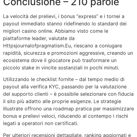
Conclusione – 210 parole
La velocità dei prelievi, i bonus “express” e i tornei a
payout immediato stanno ridefinendo lo standard dei
migliori casino online. Abbiamo visto come le
piattaforme leader, valutate da
Httpsjournalofpragmatism.Eu, riescano a coniugare
rapidità, sicurezza e promozioni aggressive, creando un
ecosistema dove il giocatore può trasformare un
piccolo stake in vincite sostanziali in pochi minuti.
Utilizzando le checklist fornite – dal tempo medio di
payout alla verifica KYC, passando per la valutazione
del supporto clienti – è possibile selezionare con fiducia
il sito più adatto alle proprie esigenze. Le strategie
illustrate offrono una roadmap pratica per massimizzare
bonus e prelievi veloci, riducendo al contempo i rischi
legati a operatori non certificati.
Per ulteriori recensioni dettagliate, ranking aggiornati e