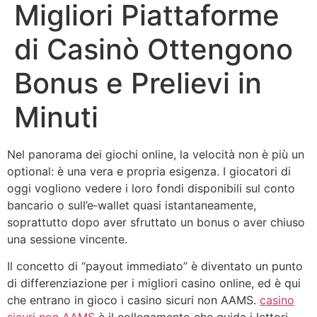
Migliori Piattaforme
di Casinò Ottengono
Bonus e Prelievi in
Minuti
Nel panorama dei giochi online, la velocità non è più un
optional: è una vera e propria esigenza. I giocatori di
oggi vogliono vedere i loro fondi disponibili sul conto
bancario o sull’e‑wallet quasi istantaneamente,
soprattutto dopo aver sfruttato un bonus o aver chiuso
una sessione vincente.
Il concetto di “payout immediato” è diventato un punto
di differenziazione per i migliori casino online, ed è qui
che entrano in gioco i casino sicuri non AAMS.
casino