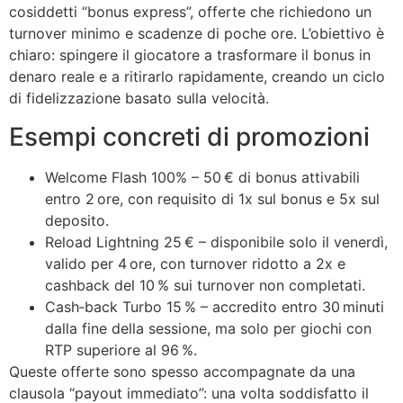
cosiddetti “bonus express”, offerte che richiedono un
turnover minimo e scadenze di poche ore. L’obiettivo è
chiaro: spingere il giocatore a trasformare il bonus in
denaro reale e a ritirarlo rapidamente, creando un ciclo
di fidelizzazione basato sulla velocità.
Esempi concreti di promozioni
Welcome Flash 100% – 50 € di bonus attivabili
entro 2 ore, con requisito di 1x sul bonus e 5x sul
deposito.
Reload Lightning 25 € – disponibile solo il venerdì,
valido per 4 ore, con turnover ridotto a 2x e
cashback del 10 % sui turnover non completati.
Cash‑back Turbo 15 % – accredito entro 30 minuti
dalla fine della sessione, ma solo per giochi con
RTP superiore al 96 %.
Queste offerte sono spesso accompagnate da una
clausola “payout immediato”: una volta soddisfatto il