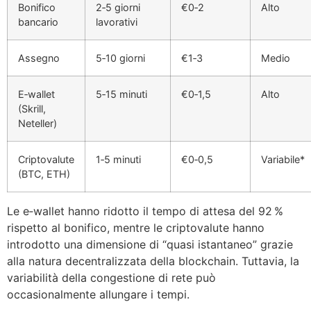
Bonifico
2‑5 giorni
€0‑2
Alto
bancario
lavorativi
Assegno
5‑10 giorni
€1‑3
Medio
E‑wallet
5‑15 minuti
€0‑1,5
Alto
(Skrill,
Neteller)
Criptovalute
1‑5 minuti
€0‑0,5
Variabile*
(BTC, ETH)
Le e‑wallet hanno ridotto il tempo di attesa del 92 %
rispetto al bonifico, mentre le criptovalute hanno
introdotto una dimensione di “quasi istantaneo” grazie
alla natura decentralizzata della blockchain. Tuttavia, la
variabilità della congestione di rete può
occasionalmente allungare i tempi.