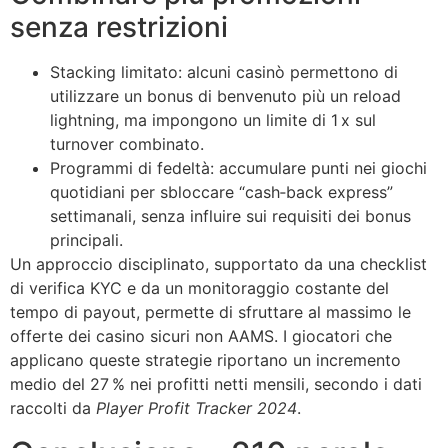
senza restrizioni
Stacking limitato: alcuni casinò permettono di
utilizzare un bonus di benvenuto più un reload
lightning, ma impongono un limite di 1 x sul
turnover combinato.
Programmi di fedeltà: accumulare punti nei giochi
quotidiani per sbloccare “cash‑back express”
settimanali, senza influire sui requisiti dei bonus
principali.
Un approccio disciplinato, supportato da una checklist
di verifica KYC e da un monitoraggio costante del
tempo di payout, permette di sfruttare al massimo le
offerte dei casino sicuri non AAMS. I giocatori che
applicano queste strategie riportano un incremento
medio del 27 % nei profitti netti mensili, secondo i dati
raccolti da
Player Profit Tracker 2024
.