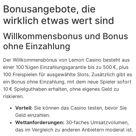
Bonusangebote, die
wirklich etwas wert sind
Willkommensbonus und Bonus
ohne Einzahlung
Der Willkommensbonus von Lemon Casino besteht aus
einer 100 %igen Einzahlungsgarantie bis zu 500 €, plus
100 Freispielen für ausgewählte Slots. Zusätzlich gibt es
ein Bonus ohne Einzahlung, mit dem neue Spieler sofort
10 € Spielguthaben erhalten, ohne eigenes Geld zu
riskieren.
Vorteil:
Sie können das Casino testen, bevor Sie
Geld einzahlen.
Wettanforderungen:
30‑faches Umsatzvolumen,
das im Vergleich zu anderen Anbietern moderat ist.