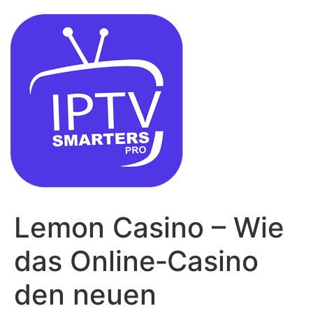
Lemon Casino – Wie
das Online‑Casino
den neuen