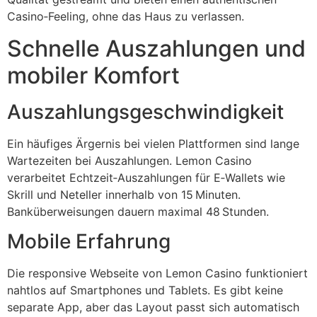
Casino‑Feeling, ohne das Haus zu verlassen.
Schnelle Auszahlungen und
mobiler Komfort
Auszahlungsgeschwindigkeit
Ein häufiges Ärgernis bei vielen Plattformen sind lange
Wartezeiten bei Auszahlungen. Lemon Casino
verarbeitet Echtzeit‑Auszahlungen für E‑Wallets wie
Skrill und Neteller innerhalb von 15 Minuten.
Banküberweisungen dauern maximal 48 Stunden.
Mobile Erfahrung
Die responsive Webseite von Lemon Casino funktioniert
nahtlos auf Smartphones und Tablets. Es gibt keine
separate App, aber das Layout passt sich automatisch