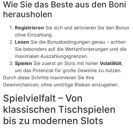
Wie Sie das Beste aus den Boni
herausholen
Registrieren
Sie sich und aktivieren Sie den Bonus
ohne Einzahlung.
Lesen
Sie die Bonusbedingungen genau – achten
Sie besonders auf die Wettanforderungen und die
maximalen Auszahlungsgrenzen.
Spielen
Sie zuerst an Slots mit hoher
Volatilität
,
um das Potenzial für große Gewinne zu nutzen.
Durch diese Schritte maximieren Sie Ihre
Gewinnchancen, ohne unnötige Risiken einzugehen.
Spielvielfalt – Von
klassischen Tischspielen
bis zu modernen Slots