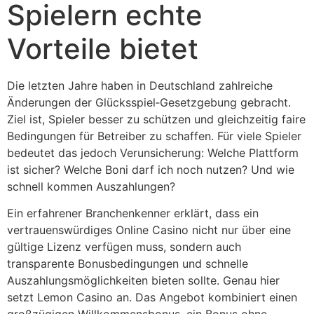
Spielern echte
Vorteile bietet
Die letzten Jahre haben in Deutschland zahlreiche
Änderungen der Glücksspiel‑Gesetzgebung gebracht.
Ziel ist, Spieler besser zu schützen und gleichzeitig faire
Bedingungen für Betreiber zu schaffen. Für viele Spieler
bedeutet das jedoch Verunsicherung: Welche Plattform
ist sicher? Welche Boni darf ich noch nutzen? Und wie
schnell kommen Auszahlungen?
Ein erfahrener Branchenkenner erklärt, dass ein
vertrauenswürdiges Online Casino nicht nur über eine
gültige Lizenz verfügen muss, sondern auch
transparente Bonusbedingungen und schnelle
Auszahlungsmöglichkeiten bieten sollte. Genau hier
setzt Lemon Casino an. Das Angebot kombiniert einen