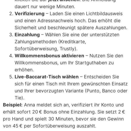
dauert nur wenige Minuten.
Verifizierung
– Laden Sie einen Lichtbildausweis
und einen Adressnachweis hoch. Das erhöht die
Sicherheit und beschleunigt spätere Auszahlungen.
Einzahlung
– Wählen Sie eine der unterstützten
Zahlungsmethoden (Kreditkarte,
Sofortüberweisung, Trustly).
Willkommensbonus aktivieren
– Nutzen Sie den
Willkommensbonus, um Ihr Startguthaben zu
erhöhen.
Live‑Baccarat‑Tisch wählen
– Entscheiden Sie
sich für einen Tisch mit Ihrem gewünschten Einsatz
und Ihrer bevorzugten Variante (Punto, Banco oder
Tie).
Beispiel:
Anna meldet sich an, verifiziert ihr Konto und
erhält sofort 20 € Bonus ohne Einzahlung. Sie setzt 2 €
pro Hand und spielt 30 Minuten, bevor sie den Gewinn
von 45 € per Sofortüberweisung auszahlt.