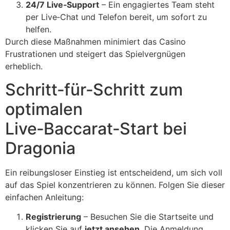
24/7 Live‑Support
– Ein engagiertes Team steht
per Live‑Chat und Telefon bereit, um sofort zu
helfen.
Durch diese Maßnahmen minimiert das Casino
Frustrationen und steigert das Spielvergnügen
erheblich.
Schritt‑für‑Schritt zum
optimalen
Live‑Baccarat‑Start bei
Dragonia
Ein reibungsloser Einstieg ist entscheidend, um sich voll
auf das Spiel konzentrieren zu können. Folgen Sie dieser
einfachen Anleitung:
Registrierung
– Besuchen Sie die Startseite und
klicken Sie auf
jetzt ansehen
. Die Anmeldung