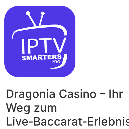
Dragonia Casino – Ihr
Weg zum
Live‑Baccarat‑Erlebni