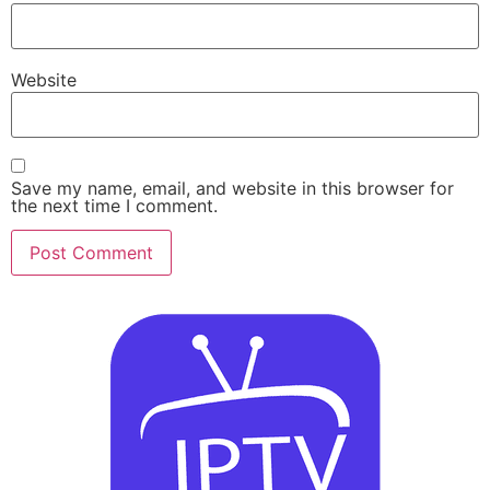
Website
Save my name, email, and website in this browser for
the next time I comment.