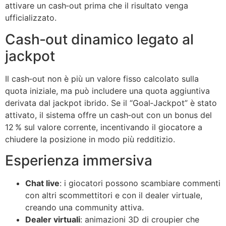
attivare un cash‑out prima che il risultato venga
ufficializzato.
Cash‑out dinamico legato al
jackpot
Il cash‑out non è più un valore fisso calcolato sulla
quota iniziale, ma può includere una quota aggiuntiva
derivata dal jackpot ibrido. Se il “Goal‑Jackpot” è stato
attivato, il sistema offre un cash‑out con un bonus del
12 % sul valore corrente, incentivando il giocatore a
chiudere la posizione in modo più redditizio.
Esperienza immersiva
Chat live
: i giocatori possono scambiare commenti
con altri scommettitori e con il dealer virtuale,
creando una community attiva.
Dealer virtuali
: animazioni 3D di croupier che