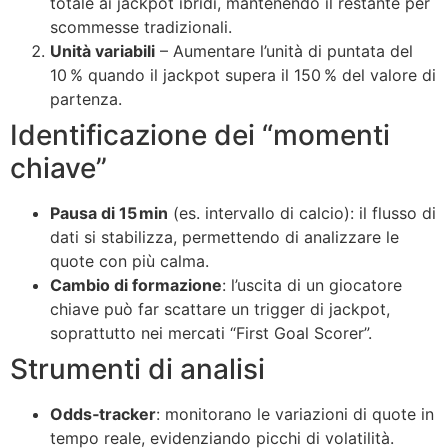
totale ai jackpot ibridi, mantenendo il restante per
scommesse tradizionali.
Unità variabili
– Aumentare l’unità di puntata del
10 % quando il jackpot supera il 150 % del valore di
partenza.
Identificazione dei “momenti
chiave”
Pausa di 15 min
(es. intervallo di calcio): il flusso di
dati si stabilizza, permettendo di analizzare le
quote con più calma.
Cambio di formazione
: l’uscita di un giocatore
chiave può far scattare un trigger di jackpot,
soprattutto nei mercati “First Goal Scorer”.
Strumenti di analisi
Odds‑tracker
: monitorano le variazioni di quote in
tempo reale, evidenziando picchi di volatilità.