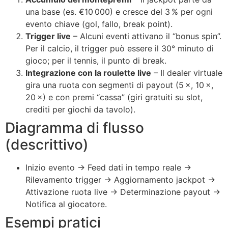
una base (es. €10 000) e cresce del 3 % per ogni
evento chiave (gol, fallo, break point).
Trigger live
– Alcuni eventi attivano il “bonus spin”.
Per il calcio, il trigger può essere il 30° minuto di
gioco; per il tennis, il punto di break.
Integrazione con la roulette live
– Il dealer virtuale
gira una ruota con segmenti di payout (5 ×, 10 ×,
20 ×) e con premi “cassa” (giri gratuiti su slot,
crediti per giochi da tavolo).
Diagramma di flusso
(descrittivo)
Inizio evento → Feed dati in tempo reale →
Rilevamento trigger → Aggiornamento jackpot →
Attivazione ruota live → Determinazione payout →
Notifica al giocatore.
Esempi pratici