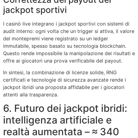
jackpot sportivi
I casinò live integrano i jackpot sportivi con sistemi di
audit interno: ogni volta che un trigger si attiva, il valore
del montepremi viene registrato su un ledger
immutabile, spesso basato su tecnologia blockchain.
Questo rende impossibile la manipolazione dei risultati e
offre ai giocatori una prova verificabile del payout.
In sintesi, la combinazione di licenze solide, RNG
certificati e tecnologie di sicurezza avanzate rende i
jackpot ibridi una proposta affidabile per i giocatori
attenti alla trasparenza.
6. Futuro dei jackpot ibridi:
intelligenza artificiale e
realtà aumentata – ≈ 340