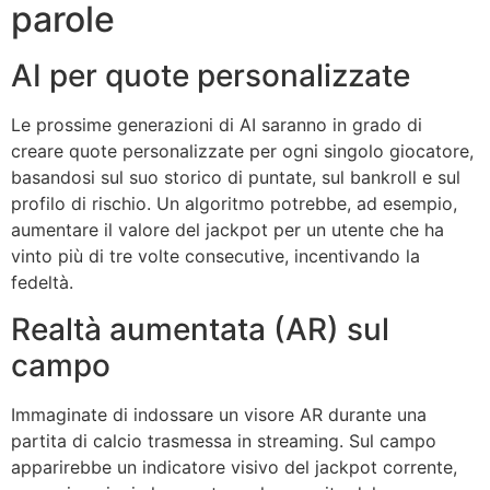
parole
AI per quote personalizzate
Le prossime generazioni di AI saranno in grado di
creare quote personalizzate per ogni singolo giocatore,
basandosi sul suo storico di puntate, sul bankroll e sul
profilo di rischio. Un algoritmo potrebbe, ad esempio,
aumentare il valore del jackpot per un utente che ha
vinto più di tre volte consecutive, incentivando la
fedeltà.
Realtà aumentata (AR) sul
campo
Immaginate di indossare un visore AR durante una
partita di calcio trasmessa in streaming. Sul campo
apparirebbe un indicatore visivo del jackpot corrente,