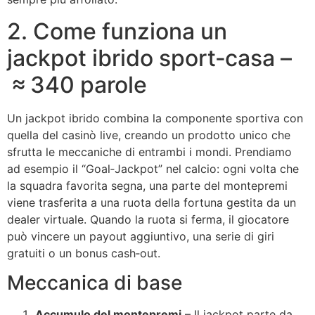
2. Come funziona un
jackpot ibrido sport‑casa –
≈ 340 parole
Un jackpot ibrido combina la componente sportiva con
quella del casinò live, creando un prodotto unico che
sfrutta le meccaniche di entrambi i mondi. Prendiamo
ad esempio il “Goal‑Jackpot” nel calcio: ogni volta che
la squadra favorita segna, una parte del montepremi
viene trasferita a una ruota della fortuna gestita da un
dealer virtuale. Quando la ruota si ferma, il giocatore
può vincere un payout aggiuntivo, una serie di giri
gratuiti o un bonus cash‑out.
Meccanica di base
Accumulo del montepremi
– Il jackpot parte da