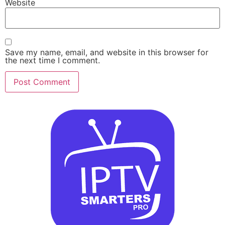
Website
Save my name, email, and website in this browser for
the next time I comment.