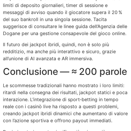
limiti di deposito giornalieri, timer di sessione e
messaggi di avviso quando il giocatore supera il 20 %
del suo bankroll in una singola sessione. Tacita
suggerisce di consultare le linee guida dell’Agenzia delle
Dogane per una gestione consapevole del gioco online.
Il futuro dei jackpot ibridi, quindi, non è solo più
redditizio, ma anche più interattivo e sicuro, grazie
all’unione di AI avanzata e AR immersiva.
Conclusione — ≈ 200 parole
Le scommesse tradizionali hanno mostrato i loro limiti:
ritardi nella consegna dei risultati, jackpot statici e poca
interazione. L’integrazione di sport‑betting in tempo
reale con i casinò live ha risposto a questi problemi,
creando jackpot ibridi dinamici che aumentano di valore
con l’azione sportiva e offrono payout immediati.