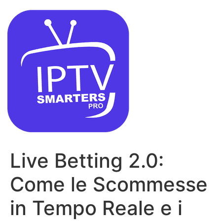
Live Betting 2.0:
Come le Scommesse
in Tempo Reale e i