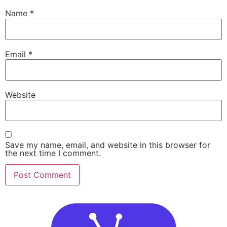
Name
*
Email
*
Website
Save my name, email, and website in this browser for
the next time I comment.