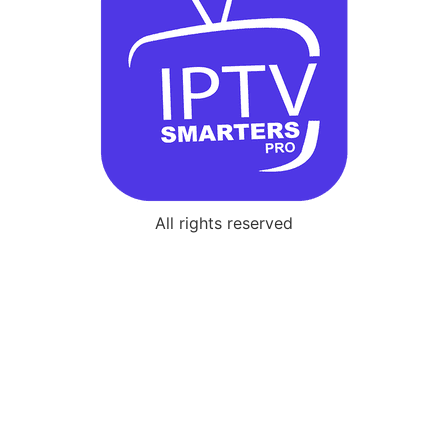
All rights reserved