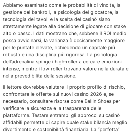
Abbiamo esaminato come le probabilità di vincita, la
gestione del bankroll, la psicologia del giocatore, la
tecnologia dei tavoli e la scelta del casinò siano
strettamente legate alla decisione di giocare con stake
alto o basso. I dati mostrano che, sebbene il ROI medio
possa avvicinarsi, la varianza è decisamente maggiore
per le puntate elevate, richiedendo un capitale più
robusto e una disciplina più rigorosa. La psicologia
dell’adrenalina spinge i high‑roller a cercare emozioni
intense, mentre i low‑roller trovano valore nella durata e
nella prevedibilità della sessione.
Il lettore dovrebbe valutare il proprio profilo di rischio,
confrontare le offerte sui nuovi casino 2026 e, se
necessario, consultare risorse come Ballin Shoes per
verificare la sicurezza e la trasparenza delle
piattaforme. Testare entrambi gli approcci su casinò
affidabili permette di capire quale stake bilancia meglio
divertimento e sostenibilità finanziaria. La “perfetta”