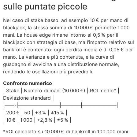
sulle puntate piccole
Nel caso di stake basso, ad esempio 10 € per mano di
blackjack, la stessa somma di 10 000 € permette 1 000
mani. La house edge rimane intorno al 0,5 % per il
blackjack con strategia di base, ma l’impatto relativo sul
bankroll è contenuto: ogni perdita media è di 0,05 € per
mano. La varianza è più contenuta, e la curva di
guadagno si avvicina a una distribuzione normale,
rendendo le oscillazioni più prevedibili.
Confronto numerico
| Stake | Numero di mani (10 000 €) | ROI medio* |
Deviazione standard |
|——-|————————–|————|———————|
| 200 € | 50 | +3 % | ±15 % |
| 10 € | 1 000 | +2,8 % | ±5 % |
*ROI calcolato su 10 000 € di bankroll in 100 000 mani