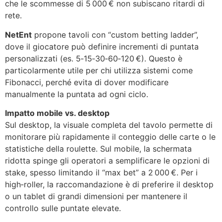
che le scommesse di 5 000 € non subiscano ritardi di
rete.
NetEnt
propone tavoli con “custom betting ladder”,
dove il giocatore può definire incrementi di puntata
personalizzati (es. 5‑15‑30‑60‑120 €). Questo è
particolarmente utile per chi utilizza sistemi come
Fibonacci, perché evita di dover modificare
manualmente la puntata ad ogni ciclo.
Impatto mobile vs. desktop
Sul desktop, la visuale completa del tavolo permette di
monitorare più rapidamente il conteggio delle carte o le
statistiche della roulette. Sul mobile, la schermata
ridotta spinge gli operatori a semplificare le opzioni di
stake, spesso limitando il “max bet” a 2 000 €. Per i
high‑roller, la raccomandazione è di preferire il desktop
o un tablet di grandi dimensioni per mantenere il
controllo sulle puntate elevate.