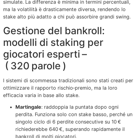
simulate. La differenza è minima in termini percentuali,
ma la volatilità è drasticamente diversa, rendendo lo
stake alto più adatto a chi può assorbire grandi swing.
Gestione del bankroll:
modelli di staking per
giocatori esperti –
( 320 parole )
I sistemi di scommessa tradizionali sono stati creati per
ottimizzare il rapporto rischio‑premio, ma la loro
efficacia varia in base allo stake.
Martingale
: raddoppia la puntata dopo ogni
perdita. Funziona solo con stake basso, perché un
singolo ciclo di 6 perdite consecutive su 10 €
richiederebbe 640 €, superando rapidamente il
bankroll di molti giocatori.