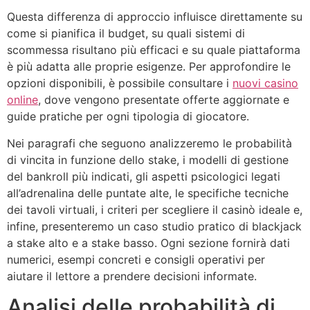
Questa differenza di approccio influisce direttamente su
come si pianifica il budget, su quali sistemi di
scommessa risultano più efficaci e su quale piattaforma
è più adatta alle proprie esigenze. Per approfondire le
opzioni disponibili, è possibile consultare i
nuovi casino
online
, dove vengono presentate offerte aggiornate e
guide pratiche per ogni tipologia di giocatore.
Nei paragrafi che seguono analizzeremo le probabilità
di vincita in funzione dello stake, i modelli di gestione
del bankroll più indicati, gli aspetti psicologici legati
all’adrenalina delle puntate alte, le specifiche tecniche
dei tavoli virtuali, i criteri per scegliere il casinò ideale e,
infine, presenteremo un caso studio pratico di blackjack
a stake alto e a stake basso. Ogni sezione fornirà dati
numerici, esempi concreti e consigli operativi per
aiutare il lettore a prendere decisioni informate.
Analisi delle probabilità di