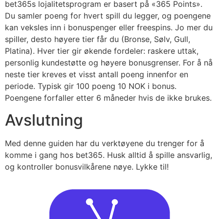
bet365s lojalitetsprogram er basert på «365 Points».
Du samler poeng for hvert spill du legger, og poengene
kan veksles inn i bonuspenger eller freespins. Jo mer du
spiller, desto høyere tier får du (Bronse, Sølv, Gull,
Platina). Hver tier gir økende fordeler: raskere uttak,
personlig kundestøtte og høyere bonusgrenser. For å nå
neste tier kreves et visst antall poeng innenfor en
periode. Typisk gir 100 poeng 10 NOK i bonus.
Poengene forfaller etter 6 måneder hvis de ikke brukes.
Avslutning
Med denne guiden har du verktøyene du trenger for å
komme i gang hos bet365. Husk alltid å spille ansvarlig,
og kontroller bonusvilkårene nøye. Lykke til!