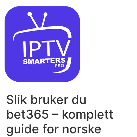
Slik bruker du
bet365 – komplett
guide for norske