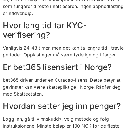
som fungerer direkte i nettleseren. Ingen appnedlasting
er nødvendig.
Hvor lang tid tar KYC-
verifisering?
Vanligvis 24-48 timer, men det kan ta lengre tid i travle
perioder. Opplastinger må være tydelige og i farger.
Er bet365 lisensiert i Norge?
bet365 driver under en Curacao-lisens. Dette betyr at
gevinster kan være skattepliktige i Norge. Rådfør deg
med Skatteetaten.
Hvordan setter jeg inn penger?
Logg inn, gå til «Innskudd», velg metode og følg
instruksjonene. Minste beløp er 100 NOK for de fleste