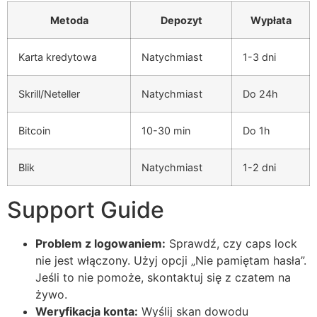
Metoda
Depozyt
Wypłata
Karta kredytowa
Natychmiast
1-3 dni
Skrill/Neteller
Natychmiast
Do 24h
Bitcoin
10-30 min
Do 1h
Blik
Natychmiast
1-2 dni
Support Guide
Problem z logowaniem:
Sprawdź, czy caps lock
nie jest włączony. Użyj opcji „Nie pamiętam hasła”.
Jeśli to nie pomoże, skontaktuj się z czatem na
żywo.
Weryfikacja konta:
Wyślij skan dowodu