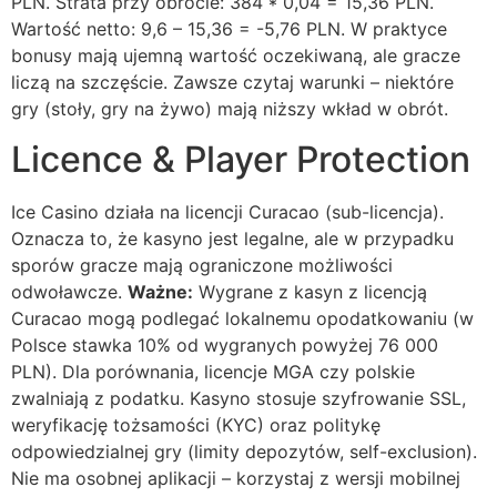
PLN. Strata przy obrocie: 384 * 0,04 = 15,36 PLN.
Wartość netto: 9,6 – 15,36 = -5,76 PLN. W praktyce
bonusy mają ujemną wartość oczekiwaną, ale gracze
liczą na szczęście. Zawsze czytaj warunki – niektóre
gry (stoły, gry na żywo) mają niższy wkład w obrót.
Licence & Player Protection
Ice Casino działa na licencji Curacao (sub-licencja).
Oznacza to, że kasyno jest legalne, ale w przypadku
sporów gracze mają ograniczone możliwości
odwoławcze.
Ważne:
Wygrane z kasyn z licencją
Curacao mogą podlegać lokalnemu opodatkowaniu (w
Polsce stawka 10% od wygranych powyżej 76 000
PLN). Dla porównania, licencje MGA czy polskie
zwalniają z podatku. Kasyno stosuje szyfrowanie SSL,
weryfikację tożsamości (KYC) oraz politykę
odpowiedzialnej gry (limity depozytów, self-exclusion).
Nie ma osobnej aplikacji – korzystaj z wersji mobilnej