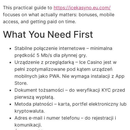
This practical guide to
https://icekasyno.eu.com/
focuses on what actually matters: bonuses, mobile
access, and getting paid on time.
What You Need First
Stabilne połączenie internetowe – minimalna
prędkość 5 Mb/s dla płynnej gry.
Urządzenie z przeglądarką – Ice Casino jest w
pełni zoptymalizowane pod kątem urządzeń
mobilnych jako PWA. Nie wymaga instalacji z App
Store.
Dokument tożsamości – do weryfikacji KYC przed
pierwszą wypłatą.
Metoda płatności – karta, portfel elektroniczny lub
kryptowaluta.
Adres e-mail i numer telefonu – do rejestracji i
komunikacji.