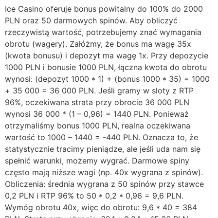
Ice Casino oferuje bonus powitalny do 100% do 2000
PLN oraz 50 darmowych spinów. Aby obliczyć
rzeczywistą wartość, potrzebujemy znać wymagania
obrotu (wagery). Załóżmy, że bonus ma wagę 35x
(kwota bonusu) i depozyt ma wagę 1x. Przy depozycie
1000 PLN i bonusie 1000 PLN, łączna kwota do obrotu
wynosi: (depozyt 1000 * 1) + (bonus 1000 * 35) = 1000
+ 35 000 = 36 000 PLN. Jeśli gramy w sloty z RTP
96%, oczekiwana strata przy obrocie 36 000 PLN
wynosi 36 000 * (1 – 0,96) = 1440 PLN. Ponieważ
otrzymaliśmy bonus 1000 PLN, realna oczekiwana
wartość to 1000 – 1440 = -440 PLN. Oznacza to, że
statystycznie tracimy pieniądze, ale jeśli uda nam się
spełnić warunki, możemy wygrać. Darmowe spiny
często mają niższe wagi (np. 40x wygrana z spinów).
Obliczenia: średnia wygrana z 50 spinów przy stawce
0,2 PLN i RTP 96% to 50 * 0,2 * 0,96 = 9,6 PLN.
Wymóg obrotu 40x, więc do obrotu: 9,6 * 40 = 384