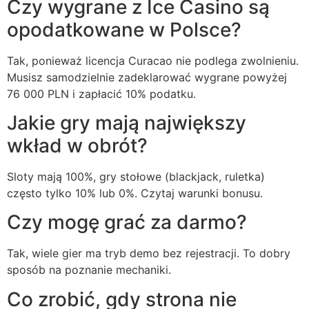
Czy wygrane z Ice Casino są
opodatkowane w Polsce?
Tak, ponieważ licencja Curacao nie podlega zwolnieniu.
Musisz samodzielnie zadeklarować wygrane powyżej
76 000 PLN i zapłacić 10% podatku.
Jakie gry mają największy
wkład w obrót?
Sloty mają 100%, gry stołowe (blackjack, ruletka)
często tylko 10% lub 0%. Czytaj warunki bonusu.
Czy mogę grać za darmo?
Tak, wiele gier ma tryb demo bez rejestracji. To dobry
sposób na poznanie mechaniki.
Co zrobić, gdy strona nie