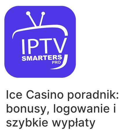
Ice Casino poradnik:
bonusy, logowanie i
szybkie wypłaty